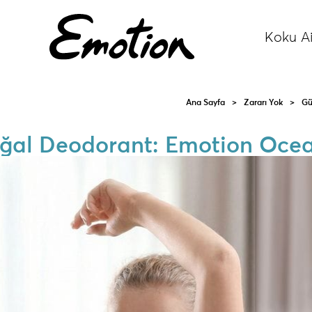
Koku Ai
Ana Sayfa
>
Zararı Yok
>
Gü
oğal Deodorant: Emotion Oce