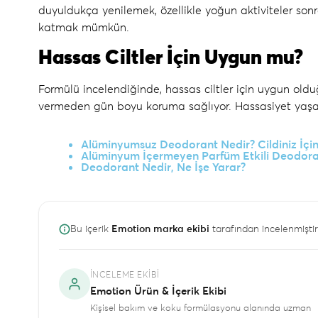
duyuldukça yenilemek, özellikle yoğun aktiviteler sonra
katmak mümkün.
Hassas Ciltler İçin Uygun mu?
Formülü incelendiğinde, hassas ciltler için uygun olduğ
vermeden gün boyu koruma sağlıyor. Hassasiyet yaşaya
Alüminyumsuz Deodorant Nedir? Cildiniz İçi
Alüminyum İçermeyen Parfüm Etkili Deodor
Deodorant Nedir, Ne İşe Yarar?
Bu içerik
Emotion marka ekibi
tarafından incelenmiştir
İNCELEME EKIBI
Emotion Ürün & İçerik Ekibi
Kişisel bakım ve koku formülasyonu alanında uzman