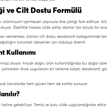
i ve Cilt Dostu Formülü
in, alüminyum içermeyen yapısıyla öne çıktığı fark ediliyor.
Al
or. Özellikle hassas cilde sahip olanlar için büyük bir ava
yer vermemesi, ürünün
cilt dostu deodorant
kategorisinde terc
oğallığını korumak isteyenler için oldukça önemli.
nt Kullanımı
ılmaz oluyor. Ancak doğru ürün kullanıldığında bu doğal süreç
rı çıkmadan önce uygulanan bir
terleme karşıtı deodorant
, g
sıcak havalarda hem güven hem de konfor sunuyor.
anılır?
 haline gelebiliyor. Temiz ve kuru cilde uygulandığında etkisi