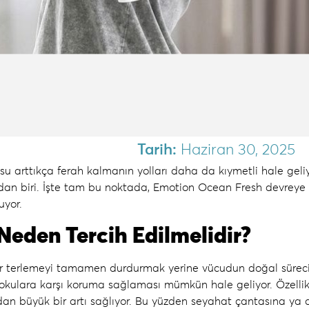
Tarih:
Haziran 30, 2025
u arttıkça ferah kalmanın yolları daha da kıymetli hale geliyo
dan biri. İşte tam bu noktada,
Emotion Ocean Fresh
devreye g
uyor.
eden Tercih Edilmelidir?
 terlemeyi tamamen durdurmak yerine vücudun doğal sürecine s
kulara karşı koruma sağlaması mümkün hale geliyor. Özellikl
ından büyük bir artı sağlıyor. Bu yüzden seyahat çantasına ya