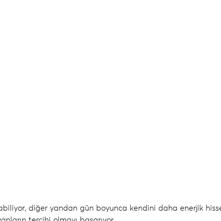
ılabiliyor, diğer yandan gün boyunca kendini daha enerjik hiss
nların tercihi olmayı başarıyor.