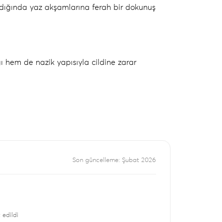
kıldığında yaz akşamlarına ferah bir dokunuş
ı hem de nazik yapısıyla cildine zarar
Son güncelleme: Şubat 2026
 edildi