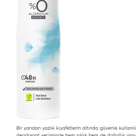
Bir yandan yazlık kıyafetlerin altında güvenle kullan
deodorant
seçiminde hem şıklık hem de doğallık araya