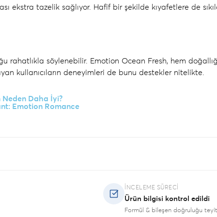
sı ekstra tazelik sağlıyor. Hafif bir şekilde kıyafetlere de sı
u rahatlıkla söylenebilir.
Emotion Ocean Fresh
, hem doğallığ
n kullanıcıların deneyimleri de bunu destekler nitelikte.
n Neden Daha İyi?
ant: Emotion Romance
İNCELEME SÜRECI
Ürün bilgisi kontrol edildi
Formül & bileşen doğruluğu teyit