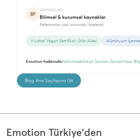
KAYNAKLAR
Bilimsel & kurumsal kaynaklar
Referanslar yazı sonunda listelendi
V-Label Vegan Sertifikalı Ürün Ailesi
Alüminyum içerme
Emotion hakkında
Hakkımızda
Sıkça Sorulan Sorular
Yasal Bil
Blog Ana Sayfasına Git
Emotion Türkiye'den