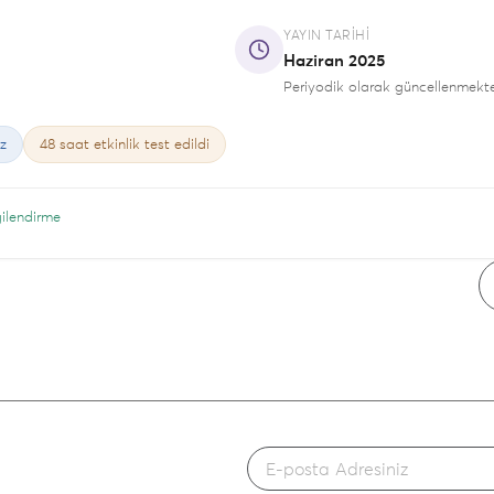
YAYIN TARIHI
Haziran 2025
Periyodik olarak güncellenmekte
z
48 saat etkinlik test edildi
gilendirme